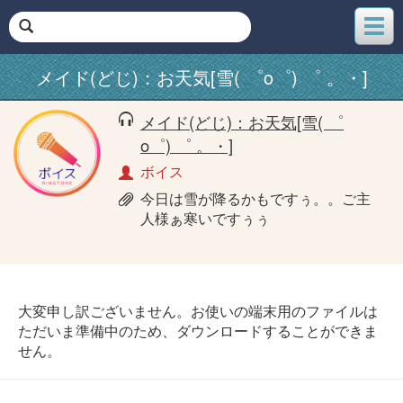
メ
ニ
ュ
メイド(どじ)：お天気[雪( ゜o゜) ゜ 。・]
ー
メイド(どじ)：お天気[雪( ゜
o゜) ゜ 。・]
ボイス
今日は雪が降るかもですぅ。。ご主
人様ぁ寒いですぅぅ
大変申し訳ございません。お使いの端末用のファイルは
ただいま準備中のため、ダウンロードすることができま
せん。