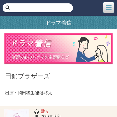
メ
ニ
ュ
ドラマ着信
ー
田鎖ブラザーズ
出演：岡田将生/染谷将太
愛々
森山直太朗