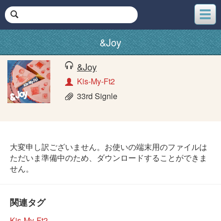
メ
ニ
ュ
&Joy
ー
&Joy
Kis-My-Ft2
33rd Signle
大変申し訳ございません。お使いの端末用のファイルは
ただいま準備中のため、ダウンロードすることができま
せん。
関連タグ
Kis-My-Ft2