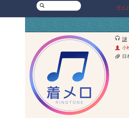
サイ
謎
小
日