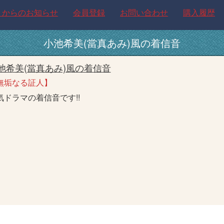
トからのお知らせ
会員登録
お問い合わせ
購入履歴
小池希美(當真あみ)風の着信音
池希美(當真あみ)風の着信音
無垢なる証人】
気ドラマの着信音です!!