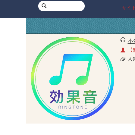
サイ
小
【
人