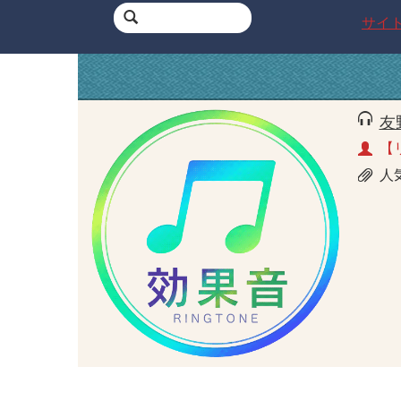
サイ
友
【
人