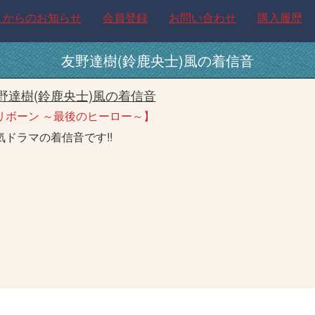
トからのお知らせ
会員登録
お問い合わせ
購入履歴
友野達樹(鈴鹿央士)風の着信音
野達樹(鈴鹿央士)風の着信音
リボーン ～最後のヒーロー～】
気ドラマの着信音です!!