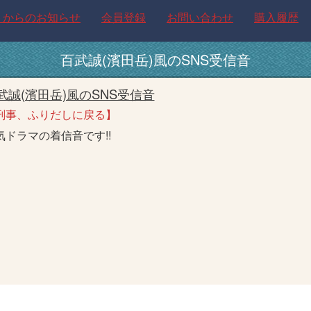
トからのお知らせ
会員登録
お問い合わせ
購入履歴
百武誠(濱田岳)風のSNS受信音
武誠(濱田岳)風のSNS受信音
刑事、ふりだしに戻る】
気ドラマの着信音です!!