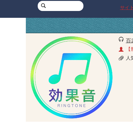
サイ
百
【
人