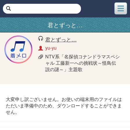
メ
ニ
ュ
君とずっと…
ー
君とずっと…
yu-yu
NTV系「名探偵コナンドラマスペシ
ャル 工藤新一への挑戦状～怪鳥伝
説の謎～」主題歌
大変申し訳ございません。お使いの端末用のファイルは
ただいま準備中のため、ダウンロードすることができま
せん。