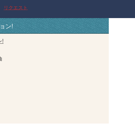
リクエスト
ジョン!
!
曲