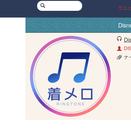
サイ
Dis
Di
DI
ナ